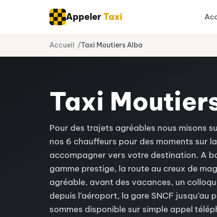
Appeler
Taxi
Acc
Aller
Accueil
Taxi Moutiers Alba
au
contenu
Taxi Moutier
Pour des trajets agréables nous misons su
nos 6 chauffeurs pour des moments sur la 
accompagner vers votre destination. A bor
gamme prestige, la route au creux de ma
agréable, avant des vacances, un colloqu
depuis l’aéroport, la gare SNCF jusqu’au p
sommes disponible sur simple appel téléph