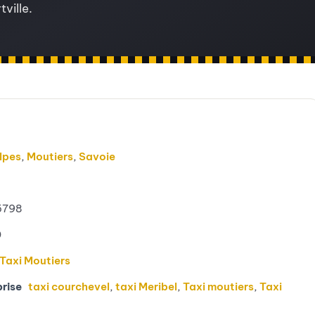
ville.
lpes
,
Moutiers
,
Savoie
5798
0
Taxi Moutiers
prise
taxi courchevel
,
taxi Meribel
,
Taxi moutiers
,
Taxi