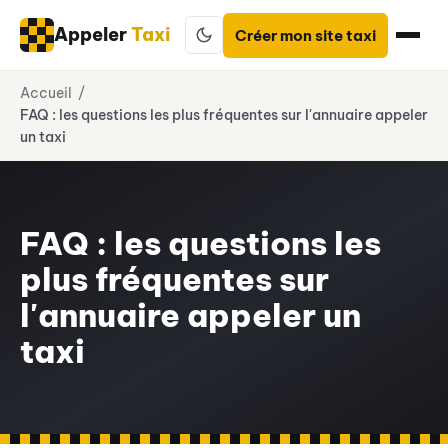
Appeler
Taxi
Créer mon site taxi
Aller
Accueil
au
FAQ : les questions les plus fréquentes sur l'annuaire appeler
contenu
un taxi
FAQ : les questions les
plus fréquentes sur
l'annuaire appeler un
taxi