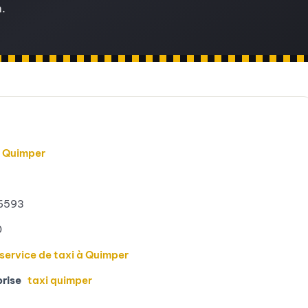
.
,
Quimper
6593
0
service de taxi à Quimper
prise
taxi quimper