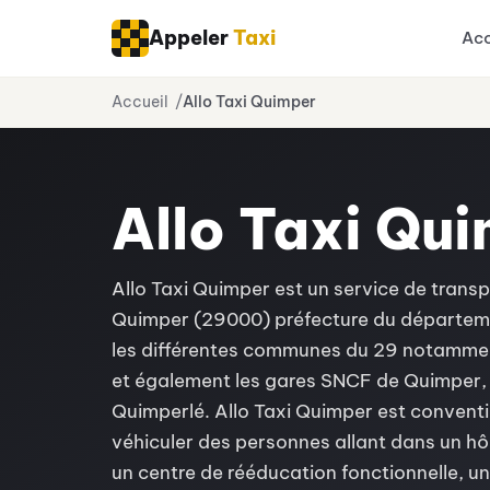
Appeler
Taxi
Acc
Aller
Accueil
Allo Taxi Quimper
au
contenu
Allo Taxi Qu
Allo Taxi Quimper est un service de trans
Quimper (29000) préfecture du départemen
les différentes communes du 29 notammen
et également les gares SNCF de Quimper, 
Quimperlé. Allo Taxi Quimper est conventio
véhiculer des personnes allant dans un hôp
un centre de rééducation fonctionnelle, un