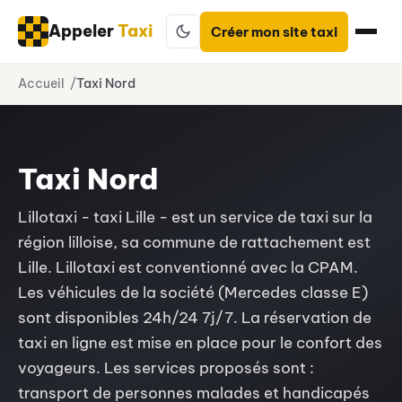
Appeler
Taxi
Créer mon site taxi
Aller
Accueil
Taxi Nord
au
contenu
Taxi Nord
Lillotaxi - taxi Lille - est un service de taxi sur la
région lilloise, sa commune de rattachement est
Lille. Lillotaxi est conventionné avec la CPAM.
Les véhicules de la société (Mercedes classe E)
sont disponibles 24h/24 7j/7. La réservation de
taxi en ligne est mise en place pour le confort des
voyageurs. Les services proposés sont :
transport de personnes malades et handicapés