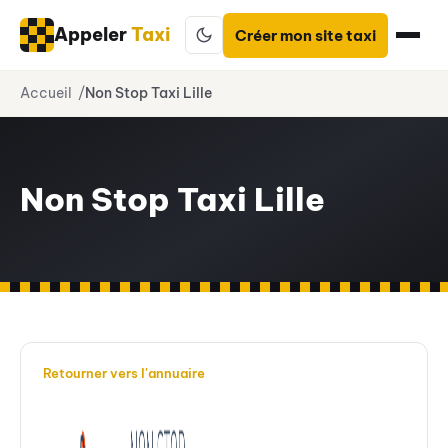
Appeler
Taxi
Créer mon site taxi
Aller
Accueil
Non Stop Taxi Lille
au
contenu
Non Stop Taxi Lille
Retourner vers l'annuaire