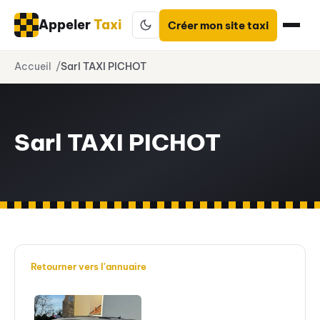
Appeler
Taxi
Créer mon site taxi
Aller
Accueil
Sarl TAXI PICHOT
au
contenu
Sarl TAXI PICHOT
Retourner vers l'annuaire