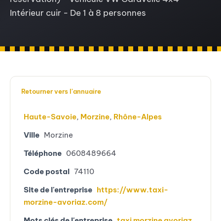
Intérieur cuir - De 1 à 8 personnes
Retourner vers l'annuaire
Haute-Savoie
,
Morzine
,
Rhône-Alpes
Ville
Morzine
Téléphone
0608489664
Code postal
74110
Site de l'entreprise
https://www.taxi-
morzine-avoriaz.com/
Mots clés de l'entreprise
taxi morzine avoriaz