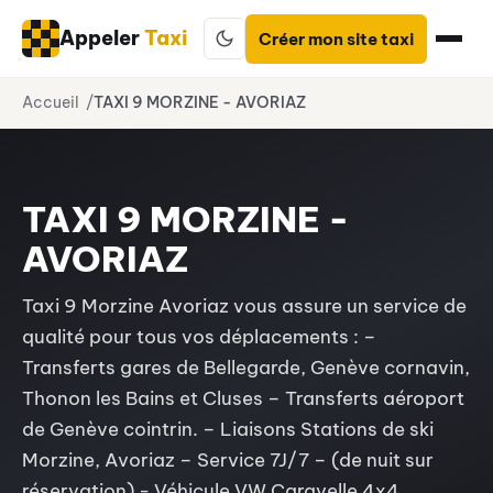
Appeler
Taxi
Créer mon site taxi
Aller
Accueil
TAXI 9 MORZINE - AVORIAZ
au
contenu
TAXI 9 MORZINE -
AVORIAZ
Taxi 9 Morzine Avoriaz vous assure un service de
qualité pour tous vos déplacements : –
Transferts gares de Bellegarde, Genève cornavin,
Thonon les Bains et Cluses – Transferts aéroport
de Genève cointrin. – Liaisons Stations de ski
Morzine, Avoriaz – Service 7J/7 – (de nuit sur
réservation) - Véhicule VW Caravelle 4x4