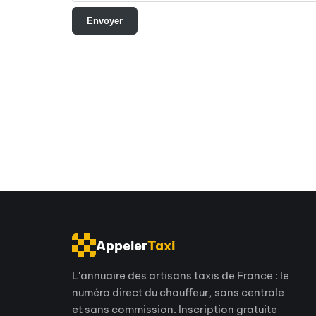
Appeler
Taxi
L'annuaire des artisans taxis de France : le
numéro direct du chauffeur, sans centrale
et sans commission. Inscription gratuite