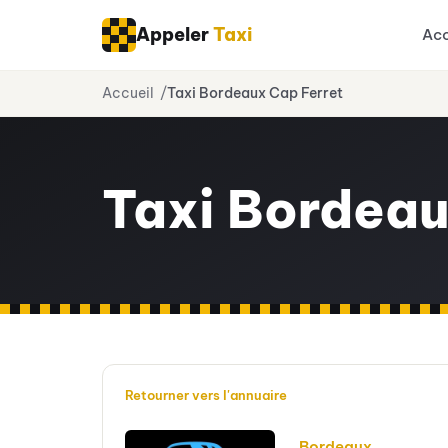
Appeler
Taxi
Acc
Aller
Accueil
Taxi Bordeaux Cap Ferret
au
contenu
Taxi Bordeau
Retourner vers l'annuaire
Bordeaux