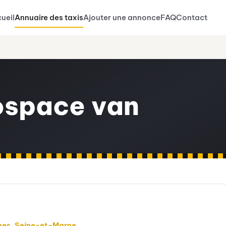
ueil
Annuaire des taxis
Ajouter une annonce
FAQ
Contact
ospace van
nes
,
Seine-et-Marne