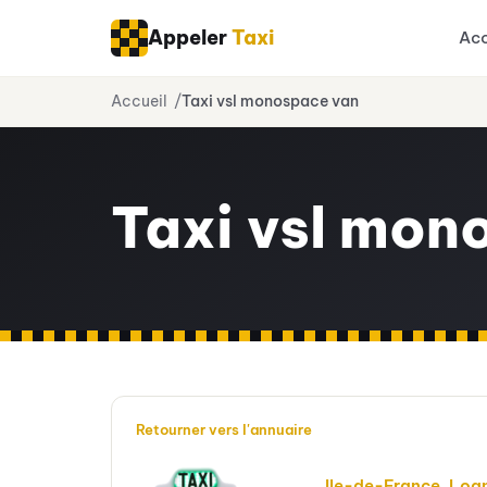
Appeler
Taxi
Acc
Aller
Accueil
Taxi vsl monospace van
au
contenu
Taxi vsl mon
Retourner vers l'annuaire
Ile-de-France
,
Log