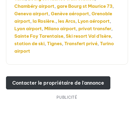
Chambéry airport
,
gare Bourg st Maurice 73
,
Geneva airport
,
Genève aéroport
,
Grenoble
airport
,
la Rosière.
,
les Arcs
,
Lyon aéroport
,
Lyon airport
,
Milano airport
,
privat transfer
,
Sainte Foy Tarentaise
,
Ski resort Val d'Isère
,
station de ski
,
Tignes
,
Transfert privé
,
Turino
airport
Contacter le propriétaire de l'annonce
PUBLICITÉ