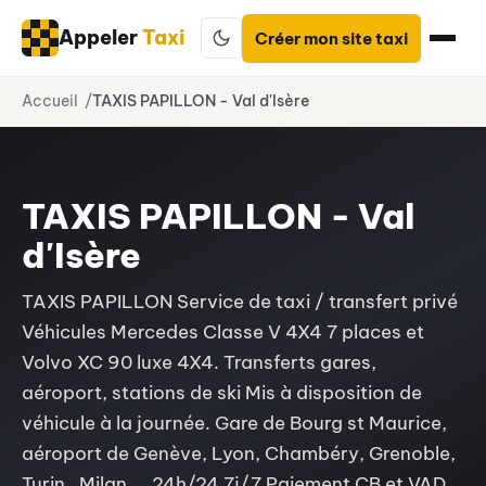
Appeler
Taxi
Créer mon site taxi
Aller
Accueil
TAXIS PAPILLON - Val d'Isère
au
contenu
TAXIS PAPILLON - Val
d'Isère
TAXIS PAPILLON Service de taxi / transfert privé
Véhicules Mercedes Classe V 4X4 7 places et
Volvo XC 90 luxe 4X4. Transferts gares,
aéroport, stations de ski Mis à disposition de
véhicule à la journée. Gare de Bourg st Maurice,
aéroport de Genève, Lyon, Chambéry, Grenoble,
Turin , Milan ... 24h/24 7j/7 Paiement CB et VAD