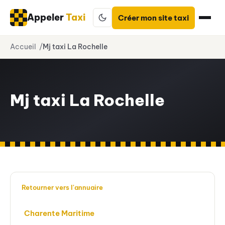
Appeler
Taxi
Créer mon site taxi
Aller
Accueil
Mj taxi La Rochelle
au
contenu
Mj taxi La Rochelle
Retourner vers l'annuaire
Charente Maritime