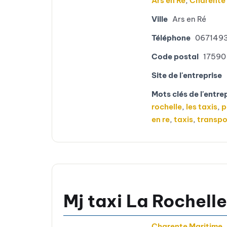
Ars en Ré
,
Charente
Ville
Ars en Ré
Téléphone
067149
Code postal
17590
Site de l'entreprise
Mots clés de l'entre
rochelle
,
les taxis
,
p
en re
,
taxis
,
transpo
Mj taxi La Rochelle
Charente Maritime