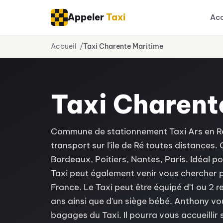
Appeler
Taxi
Acc
Aller
Accueil
Taxi Charente Maritime
au
contenu
Taxi Charent
Commune de stationnement Taxi Ars en Ré e
transport sur l'ile de Ré toutes distances. 
Bordeaux, Poitiers, Nantes, Paris. Idéal p
Taxi peut également venir vous chercher 
France. Le Taxi peut être équipé d'1 ou 2 
ans ainsi que d'un siège bébé. Anthony v
bagages du Taxi. Il pourra vous accueillir s