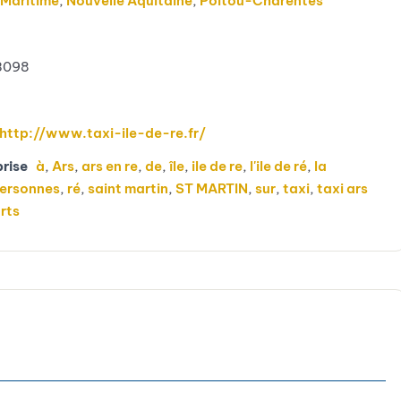
 Maritime
,
Nouvelle Aquitaine
,
Poitou-Charentes
3098
http://www.taxi-ile-de-re.fr/
prise
à
,
Ars
,
ars en re
,
de
,
île
,
ile de re
,
l'ile de ré
,
la
ersonnes
,
ré
,
saint martin
,
ST MARTIN
,
sur
,
taxi
,
taxi ars
rts