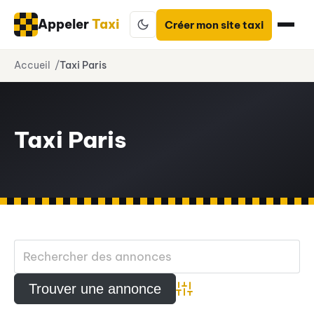
Appeler
Taxi
Créer mon site taxi
Aller
Accueil
Taxi Paris
au
contenu
Taxi Paris
Advanced Search