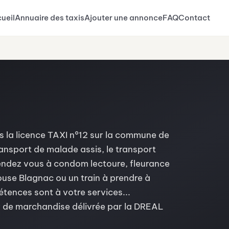
ueil
Annuaire des taxis
Ajouter une annonce
FAQ
Contact
s la licence TAXI n°12 sur la commune de
ansport de malade assis, le transport
 rendez vous à condom lectoure, fleurance
louse Blagnac ou un train à prendre à
tences sont à votre services...
r de marchandise délivrée par la DREAL