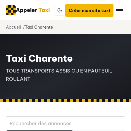
Appeler
Taxi
Créer mon site taxi
Aller
Accueil
Taxi Charente
au
contenu
Taxi Charente
TOUS TRANSPORTS ASSIS OU EN FAUTEUIL
ROULANT