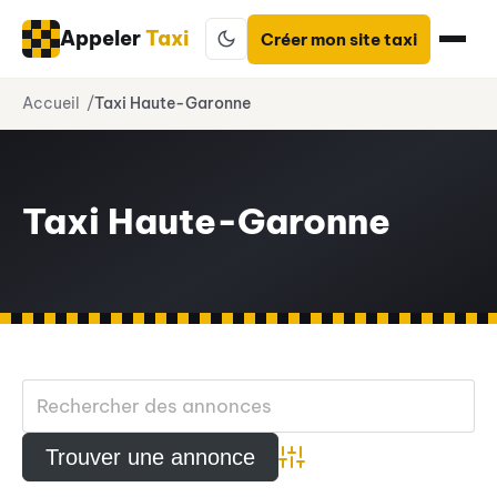
Appeler
Taxi
Créer mon site taxi
Aller
Accueil
Taxi Haute-Garonne
au
contenu
Taxi Haute-Garonne
Advanced Search