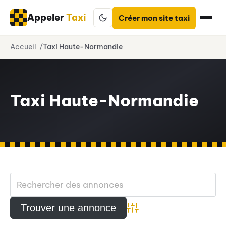
Appeler
Taxi
Créer mon site taxi
Aller
Accueil
Taxi Haute-Normandie
au
contenu
Taxi Haute-Normandie
Advanced Search