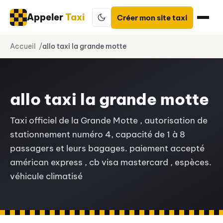
Appeler
Taxi
Créer mon site taxi
Aller
Accueil
allo taxi la grande motte
au
contenu
allo taxi la grande motte
Taxi officiel de la Grande Motte , autorisation de
stationnement numéro 4, capacité de 1 à 8
passagers et leurs bagages. paiement accepté
américan express , cb visa mastercard , espèces.
véhicule climatisé