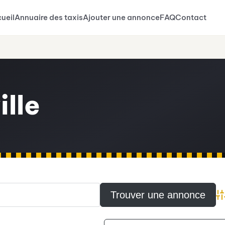
ueil
Annuaire des taxis
Ajouter une annonce
FAQ
Contact
ille
A