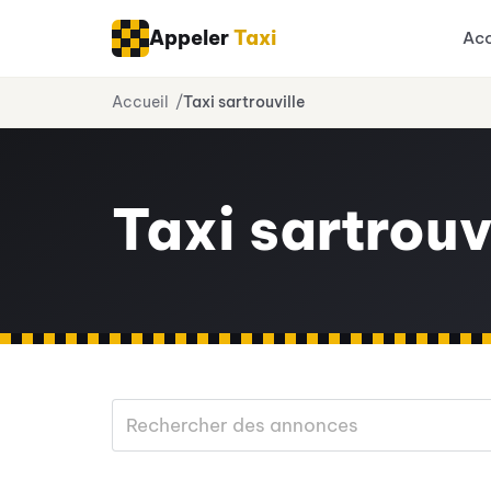
Appeler
Taxi
Acc
Aller
Accueil
Taxi sartrouville
au
contenu
Taxi sartrouv