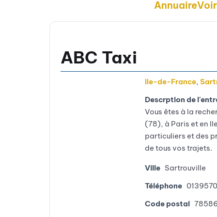
Annuaire
Voi
ABC Taxi
Ile-de-France
,
Sart
Descrption de l'entr
Vous êtes à la reche
(78), à Paris et en 
particuliers et des 
de tous vos trajets.
Ville
Sartrouville
Téléphone
013957
Code postal
7858