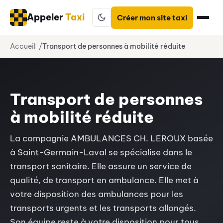
Appeler
Taxi
Créer mon site taxi
Aller
Accueil
Transport de personnes à mobilité réduite
au
contenu
Transport de personnes
à mobilité réduite
La compagnie AMBULANCES CH. LEROUX basée
à Saint-Germain-Laval se spécialise dans le
transport sanitaire. Elle assure un service de
qualité, de transport en ambulance. Elle met à
votre disposition des ambulances pour les
transports urgents et les transports allongés.
Son équipe reste à votre disposition pour tous