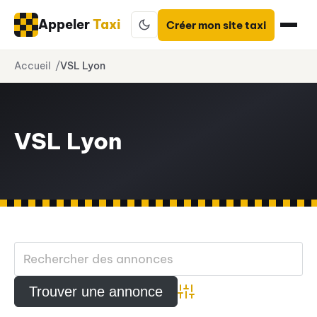
Appeler
Taxi
Créer mon site taxi
Aller
Accueil
VSL Lyon
au
contenu
VSL Lyon
Advanced Search