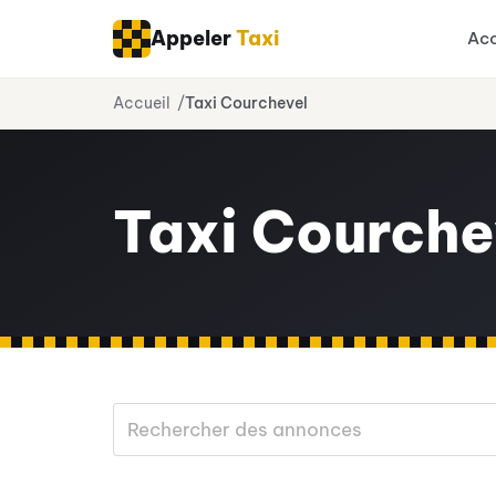
Appeler
Taxi
Acc
Aller
Accueil
Taxi Courchevel
au
contenu
Taxi Courche