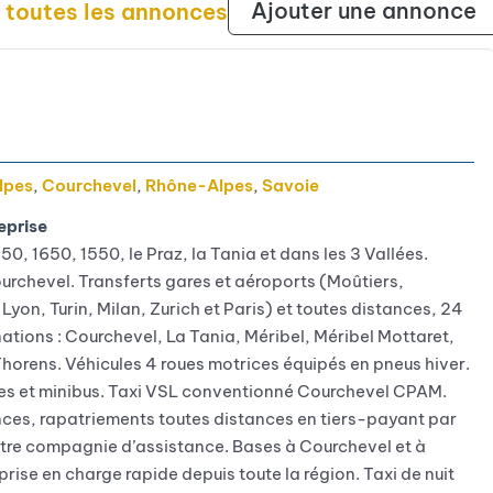
Ajouter une annonce
r toutes les annonces
lpes
,
Courchevel
,
Rhône-Alpes
,
Savoie
eprise
0, 1650, 1550, le Praz, la Tania et dans les 3 Vallées.
urchevel. Transferts gares et aéroports (Moûtiers,
on, Turin, Milan, Zurich et Paris) et toutes distances, 24
nations : Courchevel, La Tania, Méribel, Méribel Mottaret,
Thorens. Véhicules 4 roues motrices équipés en pneus hiver.
s et minibus. Taxi VSL conventionné Courchevel CPAM.
ces, rapatriements toutes distances en tiers-payant par
otre compagnie d’assistance. Bases à Courchevel et à
ise en charge rapide depuis toute la région. Taxi de nuit