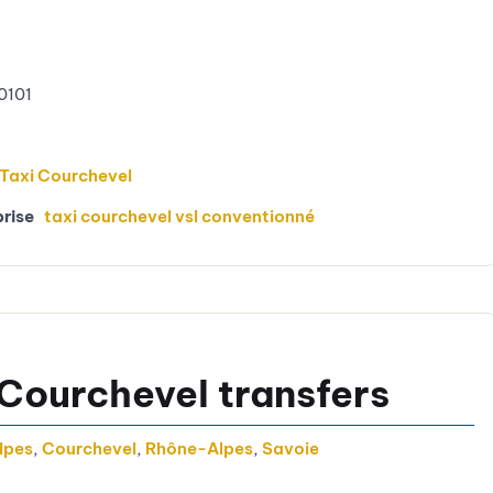
0101
Taxi Courchevel
prise
taxi courchevel vsl conventionné
Courchevel transfers
lpes
,
Courchevel
,
Rhône-Alpes
,
Savoie