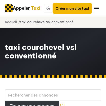
Appeler
Taxi
Créer mon site taxi
Aller
Accueil
taxi courchevel vsl conventionné
au
contenu
taxi courchevel vsl
conventionné