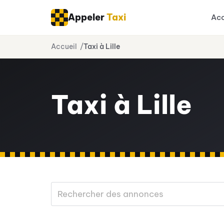
Appeler
Taxi
Acc
Aller
Accueil
Taxi à Lille
au
contenu
Taxi à Lille