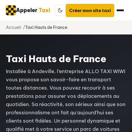
Appeler
Taxi
Créer mon site taxi
Aller
Accueil
Taxi Hauts de France
au
contenu
Taxi Hauts de France
Installée à Andeville, l’entreprise ALLO TAXI WIWI
vous propose son savoir-faire en transport
toutes distances. Vous pouvez recourir à ses
prestations pour assurer vos déplacements au
quotidien. Sa réactivité, son sérieux ainsi que son
professionnalisme ont fait qu'aujourd'hui ses
clients sont fidèles. Un personnel dynamique et
qualifié met à votre service un parc de voitures