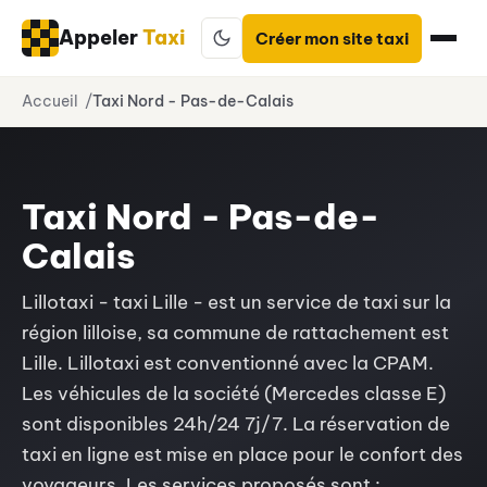
Appeler
Taxi
Créer mon site taxi
Aller
Accueil
Taxi Nord - Pas-de-Calais
au
contenu
Taxi Nord - Pas-de-
Calais
Lillotaxi - taxi Lille - est un service de taxi sur la
région lilloise, sa commune de rattachement est
Lille. Lillotaxi est conventionné avec la CPAM.
Les véhicules de la société (Mercedes classe E)
sont disponibles 24h/24 7j/7. La réservation de
taxi en ligne est mise en place pour le confort des
voyageurs. Les services proposés sont :